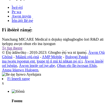
Ìwé-ẹ̀rí
Pe wa
Awọn iroyin
Ìrìn-àjò Ilé-iṣẹ́
Fi ìbéèrè ránṣẹ́:
Nanchang MICARE Medical n dojukọ nigbagbogbo lori R&D ati
iṣelọpọ awọn ohun elo ina iṣoogun
Tẹ fun ibeere
© Ẹ̀tọ́ àdáwòkọ - 2010-2023: Gbogbo ẹ̀tọ́ wa ni ipamọ́.
Àwọn Ọjà
Gbóná
-
Máàpù ojú-ọ̀nà
-
AMP Mobile
-
Bulọọgi Pataki
ina iwaju iṣoogun ent
,
loupe tó ń mú kí nǹkan pọ̀ sí i
,
Àwọn ìmọ́lẹ̀
orí ìṣègùn
,
Àwọn ìmọ́lẹ̀ orí iṣẹ́-abẹ
,
Ohun elo Ile-iwosan Ehín
,
Atupa Idanwo Halogen
,
Fi Imeeli ranṣẹ
x
Foonu