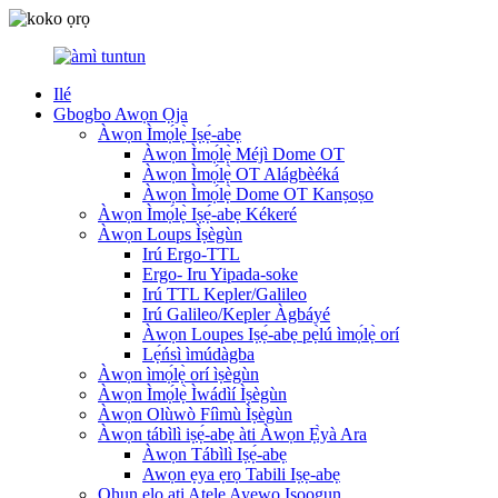
Ilé
Gbogbo Awọn Ọja
Àwọn Ìmọ́lẹ̀ Iṣẹ́-abẹ
Àwọn Ìmọ́lẹ̀ Méjì Dome OT
Àwọn Ìmọ́lẹ̀ OT Alágbèéká
Àwọn Ìmọ́lẹ̀ Dome OT Kanṣoṣo
Àwọn Ìmọ́lẹ̀ Iṣẹ́-abẹ Kékeré
Àwọn Loups Ìṣègùn
Irú Ergo-TTL
Ergo- Iru Yipada-soke
Irú TTL Kepler/Galileo
Irú Galileo/Kepler Àgbáyé
Àwọn Loupes Iṣẹ́-abẹ pẹ̀lú ìmọ́lẹ̀ orí
Lẹ́ńsì ìmúdàgba
Àwọn ìmọ́lẹ̀ orí ìṣègùn
Àwọn Ìmọ́lẹ̀ Ìwádìí Ìṣègùn
Àwọn Olùwò Fíìmù Ìṣègùn
Àwọn tábìlì iṣẹ́-abẹ àti Àwọn Ẹ̀yà Ara
Àwọn Tábìlì Iṣẹ́-abẹ
Awọn ẹya ẹrọ Tabili Iṣẹ-abẹ
Ohun elo ati Atẹle Ayẹwo Iṣoogun