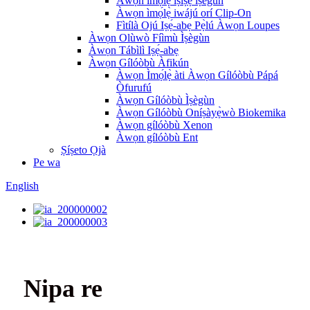
Àwọn ìmọ́lẹ̀ ìṣiṣẹ́ ìṣègùn
Àwọn ìmọ́lẹ̀ iwájú orí Clip-On
Fìtílà Ojú Iṣẹ́-abẹ Pẹ̀lú Àwọn Loupes
Àwọn Olùwò Fíìmù Ìṣègùn
Àwọn Tábìlì Iṣẹ́-abẹ
Àwọn Gílóòbù Àfikún
Àwọn Ìmọ́lẹ̀ àti Àwọn Gílóòbù Pápá
Òfurufú
Àwọn Gílóòbù Ìṣègùn
Àwọn Gílóòbù Oníṣàyẹ̀wò Biokemika
Àwọn gílóòbù Xenon
Àwọn gílóòbù Ent
Ṣíṣeto Ọjà
Pe wa
English
Nipa re