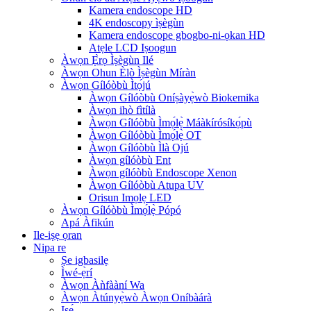
Kamera endoscope HD
4K endoscopy ìṣègùn
Kamera endoscope gbogbo-ni-ọkan HD
Atẹle LCD Iṣoogun
Àwọn Ẹ̀rọ Ìṣègùn Ilé
Àwọn Ohun Èlò Ìṣègùn Míràn
Àwọn Gílóòbù Ìtọ́jú
Àwọn Gílóòbù Oníṣàyẹ̀wò Biokemika
Àwọn ihò fìtílà
Àwọn Gílóòbù Ìmọ́lẹ̀ Máàkírósíkọ́pù
Àwọn Gílóòbù Ìmọ́lẹ̀ OT
Àwọn Gílóòbù Ìlà Ojú
Àwọn gílóòbù Ent
Àwọn gílóòbù Endoscope Xenon
Àwọn Gílóòbù Atupa UV
Orisun Imọlẹ LED
Àwọn Gílóòbù Ìmọ́lẹ̀ Pópó
Apá Àfikún
Ile-iṣẹ ọran
Nipa re
Ṣe igbasilẹ
Ìwé-ẹ̀rí
Àwọn Àǹfààní Wa
Àwọn Àtúnyẹ̀wò Àwọn Oníbàárà
Iṣẹ́