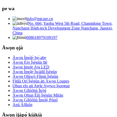
pe wa
info@micare.cn
No. 666, Yaohu West 5th Road, Changdong Town,
Nanchang High-tech Development Zone Nanchang, Jiangxi,
China
008618979109197
Àwọn ọjà
Àwọn Ìmọ́lẹ̀ Iṣẹ́-abẹ
Àwọn Ẹ̀rọ Ìṣègùn Ilé
Awọn Imọlẹ Aja LED
Àwọn Ìmọ́lẹ̀ Ìwádìí Ìṣègùn
Àwọn Olùwò Fíìmù Ìṣègùn
Fìtílà Orí Ìṣègùn àti Àwọn Loupes
Ohun elo ati Atẹle Ayẹwo Iṣoogun
Àwọn Gílóòbù Ìtọ́jú
Àwọn Ohun Èlò Ìṣègùn Míràn
Àwọn Gílóòbù Ìmọ́lẹ̀ Pópó
Apá Àfikún
Àwọn ìjápọ̀ kíákíá