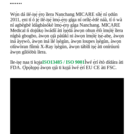
Wọ́n dá ilé-iṣẹ́ ẹ̀rọ ìlera Nanchang MICARE sílẹ̀ ní ọdún
2011, ẹni tí ó jẹ́ ilé-iṣẹ́ ìmọ̀-ẹ̀rọ gíga ní orílẹ̀-èdè náà, tí ó wà
ní agbègbè ìdàgbàsókè ìmọ̀-ẹ̀rọ gíga Nanchang. MICARE
Medical ń dojúkọ ìwádìí àti ìṣẹ̀dá àwọn ohun èlò ìmọ́lẹ̀ ìlera
nígbà gbogbo, àwọn ọjà pàtàkì ni àwọn ìmọ́lẹ̀ iṣẹ́-abẹ, àwọn
iná àyẹ̀wò, àwọn iná ìlé ìṣègùn, àwọn loupes ìṣègùn, àwọn
olùwòran fíìmù X-Ray ìṣègùn, àwọn tábìlì iṣẹ́ àti onírúurú
àwọn gílóòbù ìlera.
Ile-iṣẹ naa ti kọja
ISO13485 / ISO 9001
Ìwé ẹ̀rí ètò dídára àti
FDA. Ọ̀pọ̀lọpọ̀ àwọn ọjà ti kọjá ìwé ẹ̀rí EU CE àti FSC.