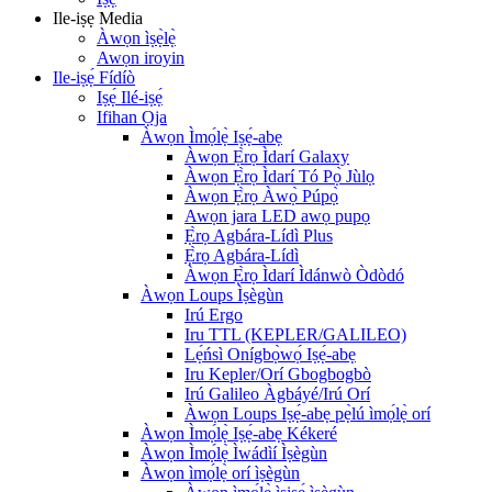
Ile-iṣẹ Media
Àwọn ìṣẹ̀lẹ̀
Awọn iroyin
Ile-iṣẹ́ Fídíò
Iṣẹ́ Ilé-iṣẹ́
Ifihan Ọja
Àwọn Ìmọ́lẹ̀ Iṣẹ́-abẹ
Àwọn Ẹ̀rọ Ìdarí Galaxy
Àwọn Ẹ̀rọ Ìdarí Tó Pọ̀ Jùlọ
Àwọn Ẹ̀rọ Àwọ̀ Púpọ̀
Awọn jara LED awọ pupọ
Ẹ̀rọ Agbára-Lídì Plus
Ẹ̀rọ Agbára-Lídì
Àwọn Ẹ̀rọ Ìdarí Ìdánwò Òdòdó
Àwọn Loups Ìṣègùn
Irú Ergo
Iru TTL (KEPLER/GALILEO)
Lẹ́ńsì Onígbọ̀wọ́ Iṣẹ́-abẹ
Iru Kepler/Orí Gbogbogbò
Irú Galileo Àgbáyé/Irú Orí
Àwọn Loups Iṣẹ́-abẹ pẹ̀lú ìmọ́lẹ̀ orí
Àwọn Ìmọ́lẹ̀ Iṣẹ́-abẹ Kékeré
Àwọn Ìmọ́lẹ̀ Ìwádìí Ìṣègùn
Àwọn ìmọ́lẹ̀ orí ìṣègùn