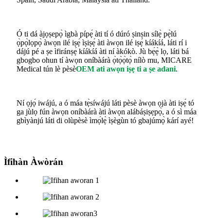
Ó ti dá àjọṣepọ̀ ìgbà pípẹ́ àti tí ó dúró ṣinṣin sílẹ̀ pẹ̀lú
ọ̀pọ̀lọpọ̀ àwọn ilé iṣẹ́ ìṣiṣẹ́ àti àwọn ilé iṣẹ́ kíákíá, láti rí i
dájú pé a ṣe ìfiránṣẹ́ kíákíá àti ní àkókò. Jù bẹ́ẹ̀ lọ, láti bá
gbogbo ohun tí àwọn oníbàárà ọ̀tọ̀ọ̀tọ̀ nílò mu, MICARE
Medical tún lè pèsè
OEM ati awọn iṣẹ ti a ṣe adani
.
Ní ọjọ́ iwájú, a ó máa tẹ̀síwájú láti pèsè àwọn ọjà àti iṣẹ́ tó
ga jùlọ fún àwọn oníbàárà àti àwọn alábáṣiṣẹpọ̀, a ó sì máa
gbìyànjú láti di olùpèsè ìmọ́lẹ̀ ìṣègùn tó gbajúmọ̀ kárí ayé!
Ìfihàn Àwòrán