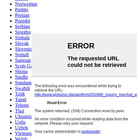
Norwegian
Pashto
Persian
Punjabi
Serbian
Sesotho
Sinhala
Slovak
Slovenian
Somali
Samoan
Scots Gaelic
Shona
Sindhi
Sundanese
Swahili
Tajik
Tamil
Telugu
Thai
Ukrainian
Urdu
Uzbek
Vietnamese
Welsh