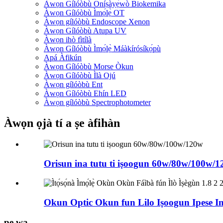
Àwọn Gílóòbù Oníṣàyẹ̀wò Biokemika
Àwọn Gílóòbù Ìmọ́lẹ̀ OT
Àwọn gílóòbù Endoscope Xenon
Àwọn Gílóòbù Atupa UV
Àwọn ihò fìtílà
Àwọn Gílóòbù Ìmọ́lẹ̀ Máàkírósíkọ́pù
Apá Àfikún
Àwọn Gílóòbù Morse Òkun
Àwọn Gílóòbù Ìlà Ojú
Àwọn gílóòbù Ent
Àwọn Gílóòbù Ehín LED
Àwọn gílóòbù Spectrophotometer
Àwọn ọjà tí a ṣe àfihàn
Orisun ina tutu ti iṣoogun 60w/80w/100w/
Okun Optic Okun fun Lilo Iṣoogun Ipese Imọ
pe wa