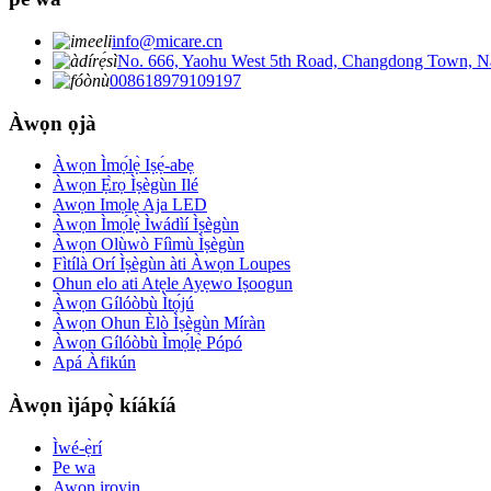
info@micare.cn
No. 666, Yaohu West 5th Road, Changdong Town, N
008618979109197
Àwọn ọjà
Àwọn Ìmọ́lẹ̀ Iṣẹ́-abẹ
Àwọn Ẹ̀rọ Ìṣègùn Ilé
Awọn Imọlẹ Aja LED
Àwọn Ìmọ́lẹ̀ Ìwádìí Ìṣègùn
Àwọn Olùwò Fíìmù Ìṣègùn
Fìtílà Orí Ìṣègùn àti Àwọn Loupes
Ohun elo ati Atẹle Ayẹwo Iṣoogun
Àwọn Gílóòbù Ìtọ́jú
Àwọn Ohun Èlò Ìṣègùn Míràn
Àwọn Gílóòbù Ìmọ́lẹ̀ Pópó
Apá Àfikún
Àwọn ìjápọ̀ kíákíá
Ìwé-ẹ̀rí
Pe wa
Awọn iroyin