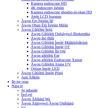
Kamera endoscope HD
4K endoscopy ìṣègùn
Kamera endoscope gbogbo-ni-ọkan HD
Atẹle LCD Iṣoogun
Àwọn Ẹ̀rọ Ìṣègùn Ilé
Àwọn Ohun Èlò Ìṣègùn Míràn
Àwọn Gílóòbù Ìtọ́jú
Àwọn Gílóòbù Oníṣàyẹ̀wò Biokemika
Àwọn ihò fìtílà
Àwọn Gílóòbù Ìmọ́lẹ̀ Máàkírósíkọ́pù
Àwọn Gílóòbù Ìmọ́lẹ̀ OT
Àwọn Gílóòbù Ìlà Ojú
Àwọn gílóòbù Ent
Àwọn gílóòbù Endoscope Xenon
Àwọn Gílóòbù Atupa UV
Orisun Imọlẹ LED
Àwọn Gílóòbù Ìmọ́lẹ̀ Pópó
Apá Àfikún
Ile-iṣẹ ọran
Nipa re
Ṣe igbasilẹ
Ìwé-ẹ̀rí
Àwọn Àǹfààní Wa
Àwọn Àtúnyẹ̀wò Àwọn Oníbàárà
Iṣẹ́