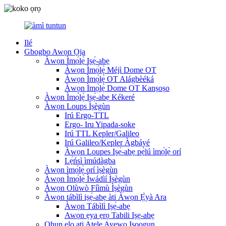
Ilé
Gbogbo Awọn Ọja
Àwọn Ìmọ́lẹ̀ Iṣẹ́-abẹ
Àwọn Ìmọ́lẹ̀ Méjì Dome OT
Àwọn Ìmọ́lẹ̀ OT Alágbèéká
Àwọn Ìmọ́lẹ̀ Dome OT Kanṣoṣo
Àwọn Ìmọ́lẹ̀ Iṣẹ́-abẹ Kékeré
Àwọn Loups Ìṣègùn
Irú Ergo-TTL
Ergo- Iru Yipada-soke
Irú TTL Kepler/Galileo
Irú Galileo/Kepler Àgbáyé
Àwọn Loupes Iṣẹ́-abẹ pẹ̀lú ìmọ́lẹ̀ orí
Lẹ́ńsì ìmúdàgba
Àwọn ìmọ́lẹ̀ orí ìṣègùn
Àwọn Ìmọ́lẹ̀ Ìwádìí Ìṣègùn
Àwọn Olùwò Fíìmù Ìṣègùn
Àwọn tábìlì iṣẹ́-abẹ àti Àwọn Ẹ̀yà Ara
Àwọn Tábìlì Iṣẹ́-abẹ
Awọn ẹya ẹrọ Tabili Iṣẹ-abẹ
Ohun elo ati Atẹle Ayẹwo Iṣoogun