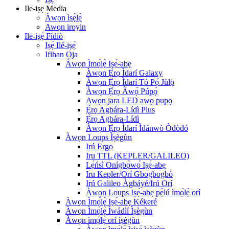
Ile-iṣẹ Media
Àwọn ìṣẹ̀lẹ̀
Awọn iroyin
Ile-iṣẹ́ Fídíò
Iṣẹ́ Ilé-iṣẹ́
Ifihan Ọja
Àwọn Ìmọ́lẹ̀ Iṣẹ́-abẹ
Àwọn Ẹ̀rọ Ìdarí Galaxy
Àwọn Ẹ̀rọ Ìdarí Tó Pọ̀ Jùlọ
Àwọn Ẹ̀rọ Àwọ̀ Púpọ̀
Awọn jara LED awọ pupọ
Ẹ̀rọ Agbára-Lídì Plus
Ẹ̀rọ Agbára-Lídì
Àwọn Ẹ̀rọ Ìdarí Ìdánwò Òdòdó
Àwọn Loups Ìṣègùn
Irú Ergo
Iru TTL (KEPLER/GALILEO)
Lẹ́ńsì Onígbọ̀wọ́ Iṣẹ́-abẹ
Iru Kepler/Orí Gbogbogbò
Irú Galileo Àgbáyé/Irú Orí
Àwọn Loups Iṣẹ́-abẹ pẹ̀lú ìmọ́lẹ̀ orí
Àwọn Ìmọ́lẹ̀ Iṣẹ́-abẹ Kékeré
Àwọn Ìmọ́lẹ̀ Ìwádìí Ìṣègùn
Àwọn ìmọ́lẹ̀ orí ìṣègùn