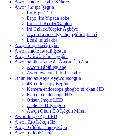
Àwọn Ìmọ́lẹ̀ Iṣẹ́-abẹ Kékeré
Àwọn Loups Ìṣègùn
Irú Ergo-TTL
Ergo- Iru Yipada-soke
Irú TTL Kepler/Galileo
Irú Galileo/Kepler Àgbáyé
Àwọn Loupes Iṣẹ́-abẹ pẹ̀lú ìmọ́lẹ̀ orí
Lẹ́ńsì ìmúdàgba
Àwọn ìmọ́lẹ̀ orí ìṣègùn
Àwọn Ìmọ́lẹ̀ Ìwádìí Ìṣègùn
Àwọn Olùwò Fíìmù Ìṣègùn
Àwọn tábìlì iṣẹ́-abẹ àti Àwọn Ẹ̀yà Ara
Àwọn Tábìlì Iṣẹ́-abẹ
Awọn ẹya ẹrọ Tabili Iṣẹ-abẹ
Ohun elo ati Atẹle Ayẹwo Iṣoogun
4K endoscopy ìṣègùn
Kamera endoscope gbogbo-ni-ọkan HD
Kamera endoscope HD
Orisun Imọlẹ LED
Atẹle LCD Iṣoogun
Àwọn Ohun Èlò Ìṣègùn Míràn
Awọn Imọlẹ Aja LED
Àwọn Ẹ̀rọ Ìṣègùn Ilé
Àwọn Gílóòbù Ìmọ́lẹ̀ Pópó
Àwọn Gílóòbù Ìtọ́jú