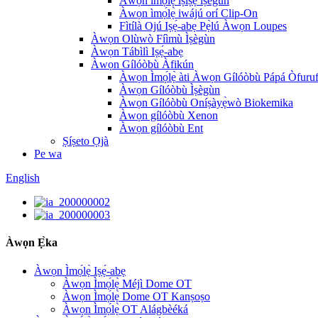
Àwọn ìmọ́lẹ̀ ìṣiṣẹ́ ìṣègùn
Àwọn ìmọ́lẹ̀ iwájú orí Clip-On
Fìtílà Ojú Iṣẹ́-abẹ Pẹ̀lú Àwọn Loupes
Àwọn Olùwò Fíìmù Ìṣègùn
Àwọn Tábìlì Iṣẹ́-abẹ
Àwọn Gílóòbù Àfikún
Àwọn Ìmọ́lẹ̀ àti Àwọn Gílóòbù Pápá Òfuru
Àwọn Gílóòbù Ìṣègùn
Àwọn Gílóòbù Oníṣàyẹ̀wò Biokemika
Àwọn gílóòbù Xenon
Àwọn gílóòbù Ent
Ṣíṣeto Ọjà
Pe wa
English
Àwọn Ẹ̀ka
Àwọn Ìmọ́lẹ̀ Iṣẹ́-abẹ
Àwọn Ìmọ́lẹ̀ Méjì Dome OT
Àwọn Ìmọ́lẹ̀ Dome OT Kanṣoṣo
Àwọn Ìmọ́lẹ̀ OT Alágbèéká