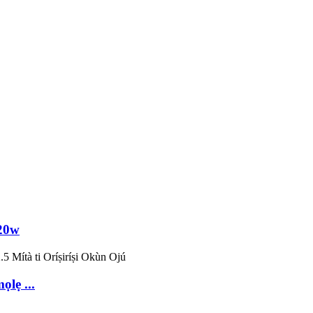
120w
lẹ ...