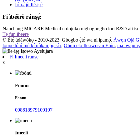
Ìrìn-àjò Ilé-iṣẹ́
Fi ìbéèrè ránṣẹ́:
Nanchang MICARE Medical n dojukọ nigbagbogbo lori R&D ati iṣel
Tẹ fun ibeere
© Ẹ̀tọ́ àdáwòkọ - 2010-2023: Gbogbo ẹ̀tọ́ wa ni ipamọ́.
Àwọn Ọjà G
loupe tó ń mú kí nǹkan pọ̀ sí i
,
Ohun elo Ile-iwosan Ehín
,
ina iwaju i
Fi Imeeli ranṣẹ
x
Foonu
Foonu
008618979109197
Imeeli