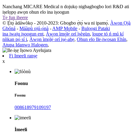
Nanchang MICARE Medical n dojukọ nigbagbogbo lori R&D ati
iṣelọpọ awọn ohun elo ina iṣoogun
Tẹ fun ibeere
© Ẹ̀tọ́ àdáwòkọ - 2010-2023: Gbogbo ẹ̀tọ́ wa ni ipamọ́.
Àwọn Ọjà
Gbóná
-
Máàpù ojú-ọ̀nà
-
AMP Mobile
-
Bulọọgi Pataki
ina iwaju iṣoogun ent
,
Àwọn ìmọ́lẹ̀ orí ìṣègùn
,
loupe tó ń mú kí
nǹkan pọ̀ sí i
,
Àwọn ìmọ́lẹ̀ orí iṣẹ́-abẹ
,
Ohun elo Ile-iwosan Ehín
,
Atupa Idanwo Halogen
,
Fi Imeeli ranṣẹ
x
Foonu
Foonu
008618979109197
Ìmeeli