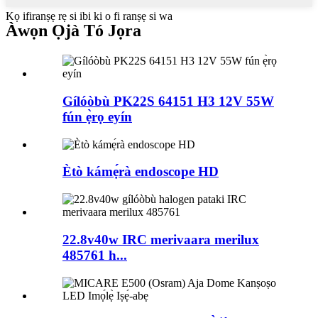
Kọ ifiranṣẹ rẹ si ibi ki o fi ranṣẹ si wa
Àwọn Ọjà Tó Jọra
Gílóòbù PK22S 64151 H3 12V 55W
fún ẹ̀rọ eyín
Ètò kámẹ́rà endoscope HD
22.8v40w IRC merivaara merilux
485761 h...