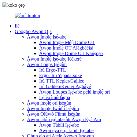
Ilé
Gbogbo Awọn Ọja
Àwọn Ìmọ́lẹ̀ Iṣẹ́-abẹ
Àwọn Ìmọ́lẹ̀ Méjì Dome OT
Àwọn Ìmọ́lẹ̀ OT Alágbèéká
Àwọn Ìmọ́lẹ̀ Dome OT Kanṣoṣo
Àwọn Ìmọ́lẹ̀ Iṣẹ́-abẹ Kékeré
Àwọn Loups Ìṣègùn
Irú Ergo-TTL
Ergo- Iru Yipada-soke
Irú TTL Kepler/Galileo
Irú Galileo/Kepler Àgbáyé
Àwọn Loupes Iṣẹ́-abẹ pẹ̀lú ìmọ́lẹ̀ orí
Lẹ́ńsì ìmúdàgba
Àwọn ìmọ́lẹ̀ orí ìṣègùn
Àwọn Ìmọ́lẹ̀ Ìwádìí Ìṣègùn
Àwọn Olùwò Fíìmù Ìṣègùn
Àwọn tábìlì iṣẹ́-abẹ àti Àwọn Ẹ̀yà Ara
Àwọn Tábìlì Iṣẹ́-abẹ
Awọn ẹya ẹrọ Tabili Iṣẹ-abẹ
Ohun elo ati Atẹle Ayẹwo Iṣoogun