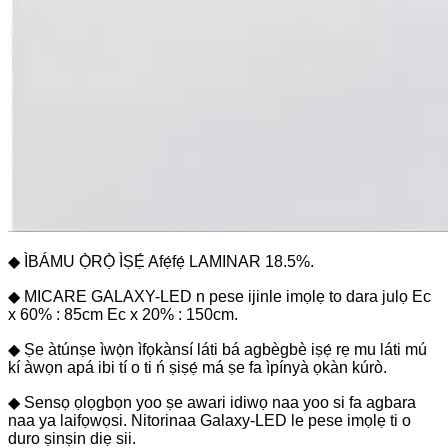
◆ ÌBÁMU Ọ̀RỌ̀ ÌṢẸ́ Afẹ́fẹ́ LAMINAR 18.5%.
◆ MICARE GALAXY-LED n pese ijinle imọlẹ to dara julọ Ec
x 60% : 85cm Ec x 20% : 150cm.
◆ Ṣe àtúnṣe ìwọ̀n ìfọkànsí láti bá agbègbè iṣẹ́ rẹ mu láti mú
kí àwọn apá ibi tí o ti ń ṣiṣẹ́ má ṣe fa ìpínyà ọkàn kúrò.
◆ Sensọ ọlọgbọn yoo ṣe awari idiwọ naa yoo si fa agbara
naa ya laifọwọsi. Nitorinaa Galaxy-LED le pese imọlẹ ti o
duro ṣinṣin diẹ sii.