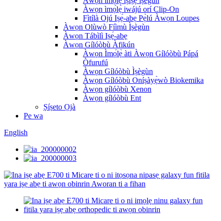
Àwọn ìmọ́lẹ̀ ìṣiṣẹ́ ìṣègùn
Àwọn ìmọ́lẹ̀ iwájú orí Clip-On
Fìtílà Ojú Iṣẹ́-abẹ Pẹ̀lú Àwọn Loupes
Àwọn Olùwò Fíìmù Ìṣègùn
Àwọn Tábìlì Iṣẹ́-abẹ
Àwọn Gílóòbù Àfikún
Àwọn Ìmọ́lẹ̀ àti Àwọn Gílóòbù Pápá
Òfurufú
Àwọn Gílóòbù Ìṣègùn
Àwọn Gílóòbù Oníṣàyẹ̀wò Biokemika
Àwọn gílóòbù Xenon
Àwọn gílóòbù Ent
Ṣíṣeto Ọjà
Pe wa
English