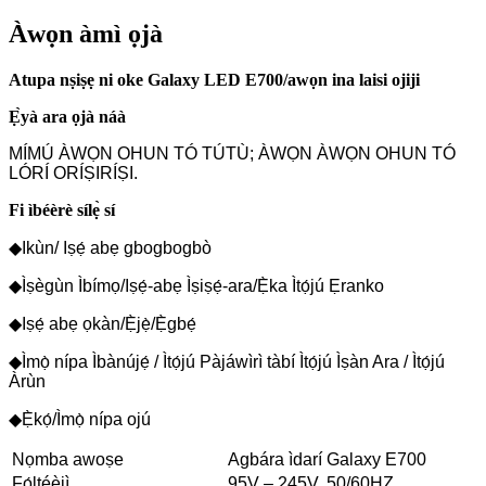
Àwọn àmì ọjà
Atupa nṣiṣẹ ni oke Galaxy LED E700/awọn ina laisi ojiji
Ẹ̀yà ara ọjà náà
MÍMÚ ÀWỌN OHUN TÓ TÚTÙ; ÀWỌN ÀWỌN OHUN TÓ
LÓRÍ ORÍṢIRÍṢI.
Fi ìbéèrè sílẹ̀ sí
◆Ikùn/ Iṣẹ́ abẹ gbogbogbò
◆Ìṣègùn Ìbímọ/Iṣẹ́-abẹ Ìṣiṣẹ́-ara/Ẹ̀ka Ìtọ́jú Ẹranko
◆Iṣẹ́ abẹ ọkàn/Ẹ̀jẹ̀/Ẹ̀gbẹ́
◆Ìmọ̀ nípa Ìbànújẹ́ / Ìtọ́jú Pàjáwìrì tàbí Ìtọ́jú Ìṣàn Ara / Ìtọ́jú
Àrùn
◆Ẹ̀kọ́/Ìmọ̀ nípa ojú
Nọmba awoṣe
Agbára ìdarí Galaxy E700
Fọ́ltéèjì
95V – 245V, 50/60HZ