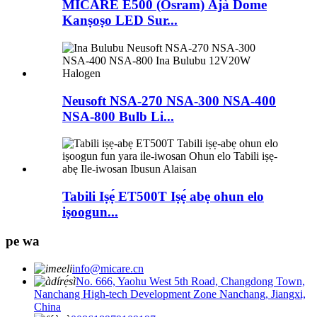
MICARE E500 (Osram) Àjà Dome
Kanṣoṣo LED Sur...
Neusoft NSA-270 NSA-300 NSA-400
NSA-800 Bulb Li...
Tabili Iṣẹ́ ET500T Iṣẹ́ abẹ ohun elo
iṣoogun...
pe wa
info@micare.cn
No. 666, Yaohu West 5th Road, Changdong Town,
Nanchang High-tech Development Zone Nanchang, Jiangxi,
China