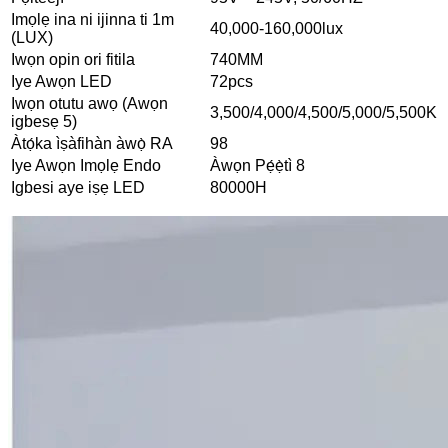
Imọlẹ ina ni ijinna ti 1m
40,000-160,000lux
(LUX)
Iwọn opin ori fitila
740MM
Iye Awọn LED
72pcs
Iwọn otutu awọ (Awọn
3,500/4,000/4,500/5,000/5,500K
igbesẹ 5)
Àtọ́ka ìṣàfihàn àwọ̀ RA
98
Iye Awọn Imọlẹ Endo
Àwọn Pẹ́ẹ̀tì 8
Igbesi aye iṣẹ LED
80000H