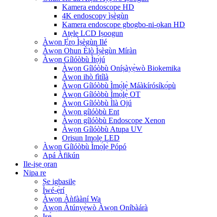
Kamera endoscope HD
4K endoscopy ìṣègùn
Kamera endoscope gbogbo-ni-ọkan HD
Atẹle LCD Iṣoogun
Àwọn Ẹ̀rọ Ìṣègùn Ilé
Àwọn Ohun Èlò Ìṣègùn Míràn
Àwọn Gílóòbù Ìtọ́jú
Àwọn Gílóòbù Oníṣàyẹ̀wò Biokemika
Àwọn ihò fìtílà
Àwọn Gílóòbù Ìmọ́lẹ̀ Máàkírósíkọ́pù
Àwọn Gílóòbù Ìmọ́lẹ̀ OT
Àwọn Gílóòbù Ìlà Ojú
Àwọn gílóòbù Ent
Àwọn gílóòbù Endoscope Xenon
Àwọn Gílóòbù Atupa UV
Orisun Imọlẹ LED
Àwọn Gílóòbù Ìmọ́lẹ̀ Pópó
Apá Àfikún
Ile-iṣẹ ọran
Nipa re
Ṣe igbasilẹ
Ìwé-ẹ̀rí
Àwọn Àǹfààní Wa
Àwọn Àtúnyẹ̀wò Àwọn Oníbàárà
Iṣẹ́