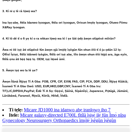
3. Kí ni ẹ lè rà lọ́wọ́ wa?
Ina Iṣẹ-abẹ, fitila Idanwo Iṣoogun, fitila ori Iṣoogun, Orisun Imọlẹ Iṣoogun, Oluwo Fiimu
X&Ray Iṣoogun.
4. Kí ló dé tí o fi yẹ kí o ra nǹkan lọ́wọ́ wa kì í ṣe láti ọ̀dọ̀ àwọn olùpèsè mìíràn?
Àwa ni ilé iṣẹ́ àti olùpèsè fún àwọn ọjà ìmọ́lẹ̀ ìṣègùn fún ohun èlò tí ó ju ọdún 12 lọ:
Ọ́fíìsì Ìṣiṣẹ́, fìtílà ìdánwò ìṣègùn, fìtílà orí iṣẹ́ abẹ, lílo àwọn ohun èlò ìtọ́jú ara, àga eyín,
fìtílà ẹnu àti bẹ́ẹ̀ bẹ́ẹ̀ lọ. OEM, iṣẹ́ ìtẹ̀wé àmì.
5. Àwọn iṣẹ́ wo la lè ṣe?
Àwọn Ìlànà Ìfijiṣẹ́ Tí A Gba: FOB, CFR, CIF, EXW, FAS, CIP, FCA, DDP, DDU, Ìfijiṣẹ́ Kíákíá;
Ìsanwó Tí A Gba Owó: USD, EUR,HKD,GBP,CNY; Ìsanwó Tí A Gba Iru:
T/T,L/C,D/PD/A,PayPal; Èdè Tí A Sọ: Gẹ̀ẹ́sì, Ṣáínà, Sípáníìṣì, Japanese, Pọ́túgà, Jámánì,
Lárúbáwá, Faransé, Rọ́síà, Kòríà, Híńdì, Íńdíà.
Ti tẹlẹ:
Micare JD1000 ina idanwo abẹ iranlọwọ iho 7
Itele:
Micare galaxy-directed E700L fìtílà ìṣiṣẹ́ ilẹ̀ fún Ìmọ̀ nípa
Gynecology Neurosurgery Orthopaedics ìmọ́lẹ̀ ìṣègùn ìṣègùn