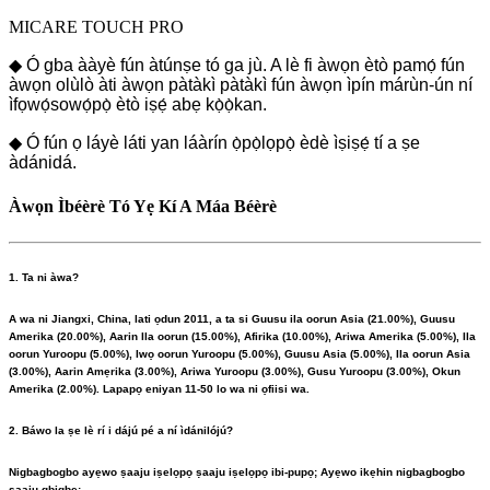
MICARE TOUCH PRO
◆ Ó gba ààyè fún àtúnṣe tó ga jù. A lè fi àwọn ètò pamọ́ fún
àwọn olùlò àti àwọn pàtàkì pàtàkì fún àwọn ìpín márùn-ún ní
ìfọwọ́sowọ́pọ̀ ètò iṣẹ́ abẹ kọ̀ọ̀kan.
◆ Ó fún ọ láyè láti yan láàrín ọ̀pọ̀lọpọ̀ èdè ìṣiṣẹ́ tí a ṣe
àdánidá.
Àwọn Ìbéèrè Tó Yẹ Kí A Máa Béèrè
1. Ta ni àwa?
A wa ni Jiangxi, China, lati ọdun 2011, a ta si Guusu ila oorun Asia (21.00%), Guusu
Amerika (20.00%), Aarin Ila oorun (15.00%), Afirika (10.00%), Ariwa Amerika (5.00%), Ila
oorun Yuroopu (5.00%), Iwọ oorun Yuroopu (5.00%), Guusu Asia (5.00%), Ila oorun Asia
(3.00%), Aarin Amẹrika (3.00%), Ariwa Yuroopu (3.00%), Gusu Yuroopu (3.00%), Okun
Amerika (2.00%). Lapapọ eniyan 11-50 lo wa ni ọfiisi wa.
2. Báwo la ṣe lè rí i dájú pé a ní ìdánilójú?
Nigbagbogbo ayẹwo ṣaaju iṣelọpọ ṣaaju iṣelọpọ ibi-pupọ; Ayẹwo ikẹhin nigbagbogbo
ṣaaju gbigbe;