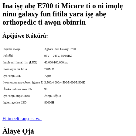
Ina iṣẹ abẹ E700 ti Micare ti o ni imọlẹ
ninu galaxy fun fitila yara iṣẹ abẹ
orthopedic ti awọn obinrin
Àpèjúwe Kúkúrú:
Nọmba awoṣe
Agbára ìdarí Galaxy E700
Fọ́ltéèjì
95V – 245V, 50/60HZ
Imọlẹ ni ijinna
ti 1m (LUX)
40,000-160,000lux
Iwọn opin ori fitila
740MM
Iye Awọn LED
72pcs
Iwọn otutu awọ (Awọn igbesẹ 5)
3,500/4,000/4,500/5,000/5,500K
Àtọ́ka ìṣàfihàn àwọ̀ RA
98
Iye Awọn Imọlẹ Endo
Àwọn Pẹ́ẹ̀tì 8
Igbesi aye iṣẹ LED
80000H
Fi imeeli ranṣẹ si wa
Àlàyé Ọjà