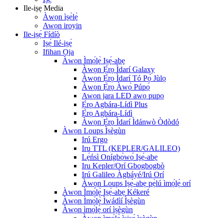
Ile-iṣẹ Media
Àwọn ìṣẹ̀lẹ̀
Awọn iroyin
Ile-iṣẹ́ Fídíò
Iṣẹ́ Ilé-iṣẹ́
Ifihan Ọja
Àwọn Ìmọ́lẹ̀ Iṣẹ́-abẹ
Àwọn Ẹ̀rọ Ìdarí Galaxy
Àwọn Ẹ̀rọ Ìdarí Tó Pọ̀ Jùlọ
Àwọn Ẹ̀rọ Àwọ̀ Púpọ̀
Awọn jara LED awọ pupọ
Ẹ̀rọ Agbára-Lídì Plus
Ẹ̀rọ Agbára-Lídì
Àwọn Ẹ̀rọ Ìdarí Ìdánwò Òdòdó
Àwọn Loups Ìṣègùn
Irú Ergo
Iru TTL (KEPLER/GALILEO)
Lẹ́ńsì Onígbọ̀wọ́ Iṣẹ́-abẹ
Iru Kepler/Orí Gbogbogbò
Irú Galileo Àgbáyé/Irú Orí
Àwọn Loups Iṣẹ́-abẹ pẹ̀lú ìmọ́lẹ̀ orí
Àwọn Ìmọ́lẹ̀ Iṣẹ́-abẹ Kékeré
Àwọn Ìmọ́lẹ̀ Ìwádìí Ìṣègùn
Àwọn ìmọ́lẹ̀ orí ìṣègùn