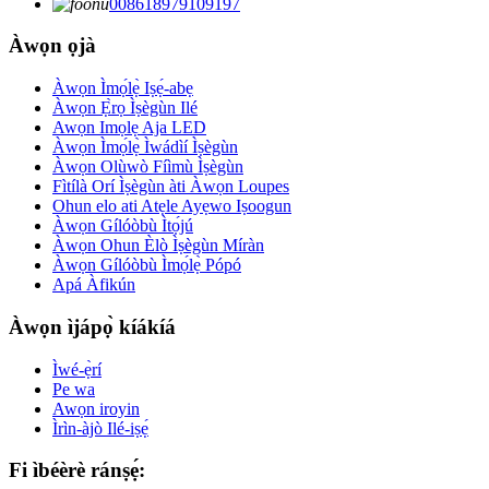
008618979109197
Àwọn ọjà
Àwọn Ìmọ́lẹ̀ Iṣẹ́-abẹ
Àwọn Ẹ̀rọ Ìṣègùn Ilé
Awọn Imọlẹ Aja LED
Àwọn Ìmọ́lẹ̀ Ìwádìí Ìṣègùn
Àwọn Olùwò Fíìmù Ìṣègùn
Fìtílà Orí Ìṣègùn àti Àwọn Loupes
Ohun elo ati Atẹle Ayẹwo Iṣoogun
Àwọn Gílóòbù Ìtọ́jú
Àwọn Ohun Èlò Ìṣègùn Míràn
Àwọn Gílóòbù Ìmọ́lẹ̀ Pópó
Apá Àfikún
Àwọn ìjápọ̀ kíákíá
Ìwé-ẹ̀rí
Pe wa
Awọn iroyin
Ìrìn-àjò Ilé-iṣẹ́
Fi ìbéèrè ránṣẹ́: