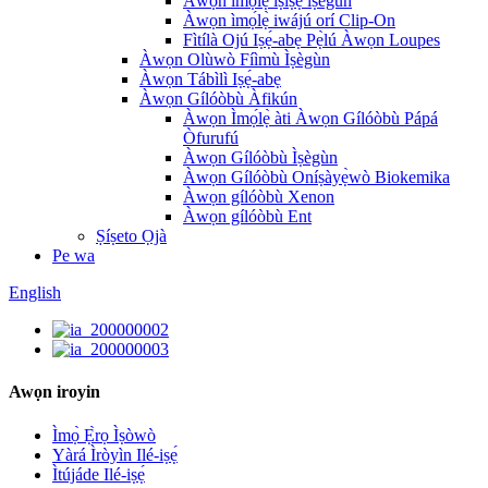
Àwọn ìmọ́lẹ̀ ìṣiṣẹ́ ìṣègùn
Àwọn ìmọ́lẹ̀ iwájú orí Clip-On
Fìtílà Ojú Iṣẹ́-abẹ Pẹ̀lú Àwọn Loupes
Àwọn Olùwò Fíìmù Ìṣègùn
Àwọn Tábìlì Iṣẹ́-abẹ
Àwọn Gílóòbù Àfikún
Àwọn Ìmọ́lẹ̀ àti Àwọn Gílóòbù Pápá
Òfurufú
Àwọn Gílóòbù Ìṣègùn
Àwọn Gílóòbù Oníṣàyẹ̀wò Biokemika
Àwọn gílóòbù Xenon
Àwọn gílóòbù Ent
Ṣíṣeto Ọjà
Pe wa
English
Awọn iroyin
Ìmọ̀ Ẹ̀rọ Ìṣòwò
Yàrá Ìròyìn Ilé-iṣẹ́
Ìtújáde Ilé-iṣẹ́