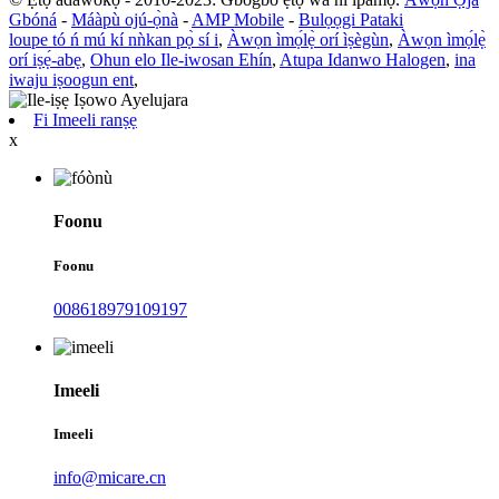
Gbóná
-
Máàpù ojú-ọ̀nà
-
AMP Mobile
-
Bulọọgi Pataki
loupe tó ń mú kí nǹkan pọ̀ sí i
,
Àwọn ìmọ́lẹ̀ orí ìṣègùn
,
Àwọn ìmọ́lẹ̀
orí iṣẹ́-abẹ
,
Ohun elo Ile-iwosan Ehín
,
Atupa Idanwo Halogen
,
ina
iwaju iṣoogun ent
,
Fi Imeeli ranṣẹ
x
Foonu
Foonu
008618979109197
Imeeli
Imeeli
info@micare.cn