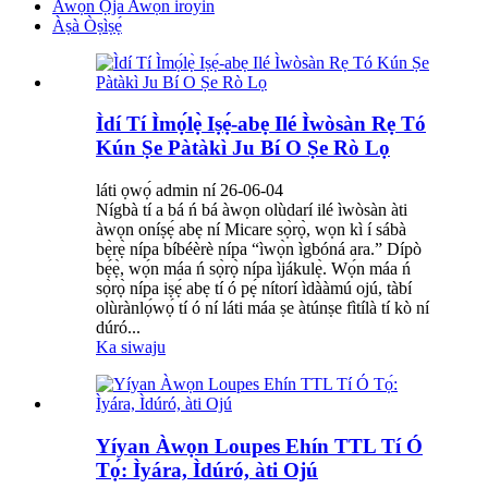
Awọn Ọja Awọn iroyin
Àṣà Òṣìṣẹ́
Ìdí Tí Ìmọ́lẹ̀ Iṣẹ́-abẹ Ilé Ìwòsàn Rẹ Tó
Kún Ṣe Pàtàkì Ju Bí O Ṣe Rò Lọ
láti ọwọ́ admin ní 26-06-04
Nígbà tí a bá ń bá àwọn olùdarí ilé ìwòsàn àti
àwọn oníṣẹ́ abẹ ní Micare sọ̀rọ̀, wọn kì í sábà
bẹ̀rẹ̀ nípa bíbéèrè nípa “ìwọ̀n ìgbóná ara.” Dípò
bẹ́ẹ̀, wọ́n máa ń sọ̀rọ̀ nípa ìjákulẹ̀. Wọ́n máa ń
sọ̀rọ̀ nípa iṣẹ́ abẹ tí ó pẹ́ nítorí ìdààmú ojú, tàbí
olùrànlọ́wọ́ tí ó ní láti máa ṣe àtúnṣe fìtílà tí kò ní
dúró...
Ka siwaju
Yíyan Àwọn Loupes Ehín TTL Tí Ó
Tọ́: Ìyára, Ìdúró, àti Ojú