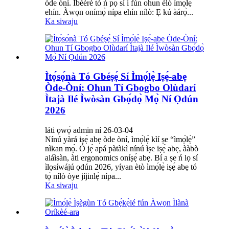
òde òní. Ìbéèrè tó ń pọ̀ sí i fún ohun èlò ìmọ́lẹ̀
ehín. Àwọn onímọ̀ nípa ehín nílò: Ẹ kú àárọ̀...
Ka siwaju
Ìtọ́sọ́nà Tó Gbéṣẹ́ Sí Ìmọ́lẹ̀ Iṣẹ́-abẹ
Òde-Òní: Ohun Tí Gbogbo Olùdarí
Ìtajà Ilé Ìwòsàn Gbọ́dọ̀ Mọ̀ Ní Ọdún
2026
láti ọwọ́ admin ní 26-03-04
Nínú yàrá iṣẹ́ abẹ òde òní, ìmọ́lẹ̀ kìí ṣe “ìmọ́lẹ̀”
nìkan mọ́. Ó jẹ́ apá pàtàkì nínú ìṣe iṣẹ́ abẹ, ààbò
aláìsàn, àti ergonomics oníṣẹ́ abẹ. Bí a ṣe ń lọ sí
ìlọsíwájú ọdún 2026, yíyan ètò ìmọ́lẹ̀ iṣẹ́ abẹ tó
tọ́ nílò òye jíjinlẹ̀ nípa...
Ka siwaju