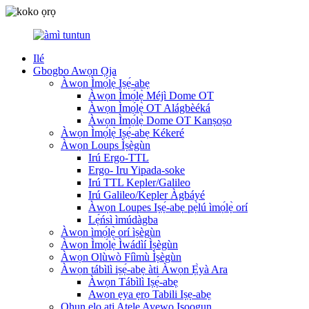
Ilé
Gbogbo Awọn Ọja
Àwọn Ìmọ́lẹ̀ Iṣẹ́-abẹ
Àwọn Ìmọ́lẹ̀ Méjì Dome OT
Àwọn Ìmọ́lẹ̀ OT Alágbèéká
Àwọn Ìmọ́lẹ̀ Dome OT Kanṣoṣo
Àwọn Ìmọ́lẹ̀ Iṣẹ́-abẹ Kékeré
Àwọn Loups Ìṣègùn
Irú Ergo-TTL
Ergo- Iru Yipada-soke
Irú TTL Kepler/Galileo
Irú Galileo/Kepler Àgbáyé
Àwọn Loupes Iṣẹ́-abẹ pẹ̀lú ìmọ́lẹ̀ orí
Lẹ́ńsì ìmúdàgba
Àwọn ìmọ́lẹ̀ orí ìṣègùn
Àwọn Ìmọ́lẹ̀ Ìwádìí Ìṣègùn
Àwọn Olùwò Fíìmù Ìṣègùn
Àwọn tábìlì iṣẹ́-abẹ àti Àwọn Ẹ̀yà Ara
Àwọn Tábìlì Iṣẹ́-abẹ
Awọn ẹya ẹrọ Tabili Iṣẹ-abẹ
Ohun elo ati Atẹle Ayẹwo Iṣoogun