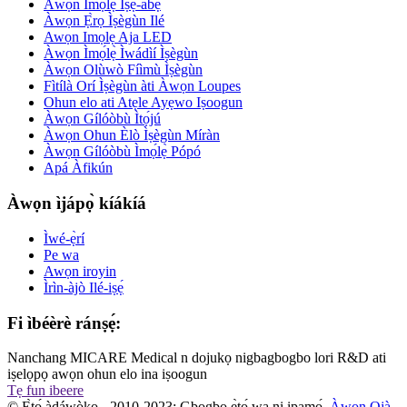
Àwọn Ìmọ́lẹ̀ Iṣẹ́-abẹ
Àwọn Ẹ̀rọ Ìṣègùn Ilé
Awọn Imọlẹ Aja LED
Àwọn Ìmọ́lẹ̀ Ìwádìí Ìṣègùn
Àwọn Olùwò Fíìmù Ìṣègùn
Fìtílà Orí Ìṣègùn àti Àwọn Loupes
Ohun elo ati Atẹle Ayẹwo Iṣoogun
Àwọn Gílóòbù Ìtọ́jú
Àwọn Ohun Èlò Ìṣègùn Míràn
Àwọn Gílóòbù Ìmọ́lẹ̀ Pópó
Apá Àfikún
Àwọn ìjápọ̀ kíákíá
Ìwé-ẹ̀rí
Pe wa
Awọn iroyin
Ìrìn-àjò Ilé-iṣẹ́
Fi ìbéèrè ránṣẹ́:
Nanchang MICARE Medical n dojukọ nigbagbogbo lori R&D ati
iṣelọpọ awọn ohun elo ina iṣoogun
Tẹ fun ibeere
© Ẹ̀tọ́ àdáwòkọ - 2010-2023: Gbogbo ẹ̀tọ́ wa ni ipamọ́.
Àwọn Ọjà