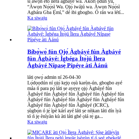
sí àwọn ètò ìlera àgbáyé wa. Àkòrí ọdún yìí,
“Àwọn Nọ́ọ̀sì Wa. Ọjọ́ iwájú wa. Àwọn Nọ́ọ̀sì
Agbára Gba Ẹ̀mí,” dé ibi gbogbo. Ó rán wa létí...
Ka siwaju
Bíbọ̀wọ̀ fún Ọjọ́ Àgbáyé fún Àgbáyé
fún Àgbáyé: Ìgbéga Ìtọ́jú Ìlera
Àgbáyé Nípasẹ̀ Pípéye àti Àánú
láti ọwọ́ admin ní 26-04-30
Lọ́dọọdún ní ọjọ́ kẹjọ oṣù karùn-ún, gbogbo ayé
máa ń para pọ̀ láti ṣe ayẹyẹ ọjọ́ Àgbáyé fún
Àgbáyé fún Àgbáyé fún Àgbáyé fún Àgbáyé fún
Àgbáyé fún Àgbáyé fún Àgbáyé fún Àgbáyé fún
Àgbáyé fún Àgbáyé fún Àgbáyé (ICRC),
ṣùgbọ́n ó jẹ́ ìpè kárí ayé láti ṣe nǹkan láti dín ìyà
tó ń jẹ ènìyàn kù àti láti gbé ọlá rẹ̀ ga...
Ka siwaju