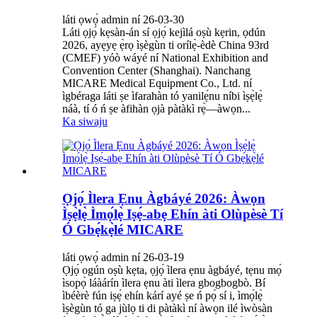
láti ọwọ́ admin ní 26-03-30
Láti ọjọ́ kẹsàn-án sí ọjọ́ kejìlá oṣù kẹrin, ọdún
2026, ayẹyẹ ẹ̀rọ ìṣègùn ti orílẹ̀-èdè China 93rd
(CMEF) yóò wáyé ní National Exhibition and
Convention Center (Shanghai). Nanchang
MICARE Medical Equipment Co., Ltd. ní
ìgbéraga láti ṣe ìfarahàn tó yanilẹ́nu níbi ìṣẹ̀lẹ̀
náà, tí ó ń ṣe àfihàn ọjà pàtàkì rẹ̀—àwọn...
Ka siwaju
Ọjọ́ Ìlera Ẹnu Àgbáyé 2026: Àwọn
Ìṣẹ̀lẹ̀ Ìmọ́lẹ̀ Iṣẹ́-abẹ Ehín àti Olùpèsè Tí
Ó Gbẹ́kẹ̀lé MICARE
láti ọwọ́ admin ní 26-03-19
Ọjọ́ ogún oṣù kẹta, ọjọ́ ìlera ẹnu àgbáyé, tẹnu mọ́
ìsopọ̀ láàárín ìlera ẹnu àti ìlera gbogbogbò. Bí
ìbéèrè fún iṣẹ́ ehín kárí ayé ṣe ń pọ̀ sí i, ìmọ́lẹ̀
ìṣègùn tó ga jùlọ ti di pàtàkì ní àwọn ilé ìwòsàn