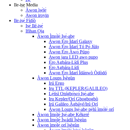
Ile-iṣẹ Media
Àwọn ìṣẹ̀lẹ̀
Awọn iroyin
Ile-iṣẹ́ Fídíò
Iṣẹ́ Ilé-iṣẹ́
Ifihan Ọja
Àwọn Ìmọ́lẹ̀ Iṣẹ́-abẹ
Àwọn Ẹ̀rọ Ìdarí Galaxy
Àwọn Ẹ̀rọ Ìdarí Tó Pọ̀ Jùlọ
Àwọn Ẹ̀rọ Àwọ̀ Púpọ̀
Awọn jara LED awọ pupọ
Ẹ̀rọ Agbára-Lídì Plus
Ẹ̀rọ Agbára-Lídì
Àwọn Ẹ̀rọ Ìdarí Ìdánwò Òdòdó
Àwọn Loups Ìṣègùn
Irú Ergo
Iru TTL (KEPLER/GALILEO)
Lẹ́ńsì Onígbọ̀wọ́ Iṣẹ́-abẹ
Iru Kepler/Orí Gbogbogbò
Irú Galileo Àgbáyé/Irú Orí
Àwọn Loups Iṣẹ́-abẹ pẹ̀lú ìmọ́lẹ̀ orí
Àwọn Ìmọ́lẹ̀ Iṣẹ́-abẹ Kékeré
Àwọn Ìmọ́lẹ̀ Ìwádìí Ìṣègùn
Àwọn ìmọ́lẹ̀ orí ìṣègùn