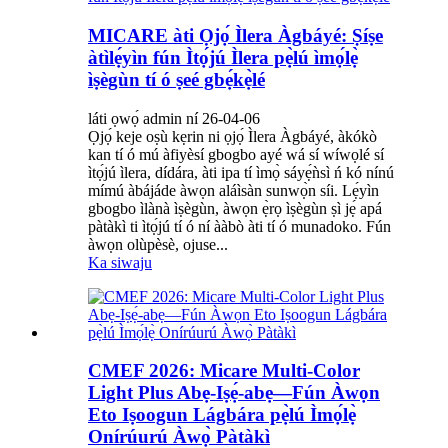
MICARE àti Ọjọ́ Ìlera Àgbáyé: Ṣíṣe
àtìlẹ́yìn fún Ìtọ́jú Ìlera pẹ̀lú ìmọ́lẹ̀
ìṣègùn tí ó ṣeé gbẹ́kẹ̀lé
láti ọwọ́ admin ní 26-04-06
Ọjọ́ keje oṣù kẹrin ni ọjọ́ Ìlera Àgbáyé, àkókò
kan tí ó mú àfiyèsí gbogbo ayé wá sí wíwọlé sí
ìtọ́jú ìlera, dídára, àti ipa tí ìmọ̀ sáyẹ́ǹsì ń kó nínú
mímú àbájáde àwọn aláìsàn sunwọ̀n síi. Lẹ́yìn
gbogbo ìlànà ìṣègùn, àwọn ẹ̀rọ ìṣègùn ṣì jẹ́ apá
pàtàkì ti ìtọ́jú tí ó ní ààbò àti tí ó munadoko. Fún
àwọn olùpèsè, ojuse...
Ka siwaju
CMEF 2026: Micare Multi-Color
Light Plus Abẹ-Iṣẹ́-abẹ—Fún Àwọn
Eto Iṣoogun Lágbára pẹ̀lú Ìmọ́lẹ̀
Onírúurú Àwọ̀ Pàtàkì