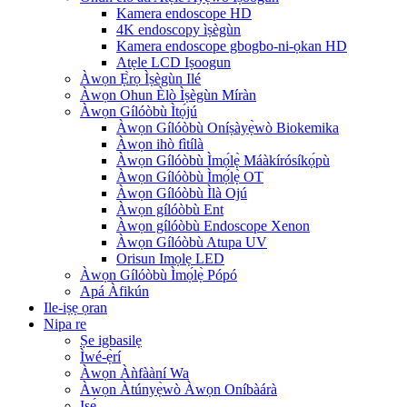
Kamera endoscope HD
4K endoscopy ìṣègùn
Kamera endoscope gbogbo-ni-ọkan HD
Atẹle LCD Iṣoogun
Àwọn Ẹ̀rọ Ìṣègùn Ilé
Àwọn Ohun Èlò Ìṣègùn Míràn
Àwọn Gílóòbù Ìtọ́jú
Àwọn Gílóòbù Oníṣàyẹ̀wò Biokemika
Àwọn ihò fìtílà
Àwọn Gílóòbù Ìmọ́lẹ̀ Máàkírósíkọ́pù
Àwọn Gílóòbù Ìmọ́lẹ̀ OT
Àwọn Gílóòbù Ìlà Ojú
Àwọn gílóòbù Ent
Àwọn gílóòbù Endoscope Xenon
Àwọn Gílóòbù Atupa UV
Orisun Imọlẹ LED
Àwọn Gílóòbù Ìmọ́lẹ̀ Pópó
Apá Àfikún
Ile-iṣẹ ọran
Nipa re
Ṣe igbasilẹ
Ìwé-ẹ̀rí
Àwọn Àǹfààní Wa
Àwọn Àtúnyẹ̀wò Àwọn Oníbàárà
Iṣẹ́