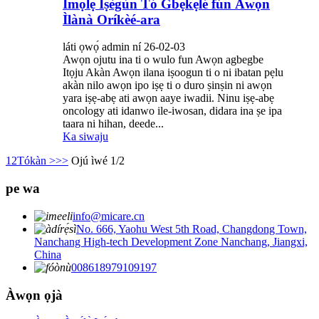
Ìmọ́lẹ̀ Ìṣègùn Tó Gbẹ́kẹ̀lé fún Àwọn
Ìlànà Oríkèé-ara
láti ọwọ́ admin ní 26-02-03
Awọn ojutu ina ti o wulo fun Awọn agbegbe
Itọju Akàn Awọn ilana iṣoogun ti o ni ibatan pẹlu
akàn nilo awọn ipo iṣẹ ti o duro ṣinṣin ni awọn
yara iṣẹ-abẹ ati awọn aaye iwadii. Ninu iṣẹ-abẹ
oncology ati idanwo ile-iwosan, didara ina ṣe ipa
taara ni hihan, deede...
Ka siwaju
1
2
Tókàn >
>>
Ojú ìwé 1/2
pe wa
info@micare.cn
No. 666, Yaohu West 5th Road, Changdong Town,
Nanchang High-tech Development Zone Nanchang, Jiangxi,
China
008618979109197
Àwọn ọjà