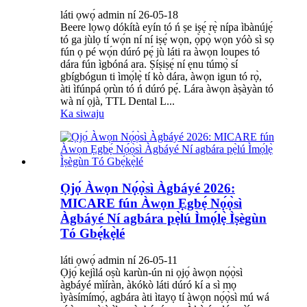
láti ọwọ́ admin ní 26-05-18
Beere lọwọ dókítà eyín tó ń ṣe iṣẹ́ rẹ̀ nípa ìbànújẹ́
tó ga jùlọ tí wọ́n ní ní iṣẹ́ wọn, ọ̀pọ̀ wọn yóò sì sọ
fún ọ pé wọ́n dúró pẹ́ jù láti ra àwọn loupes tó
dára fún ìgbóná ara. Ṣíṣiṣẹ́ ní ẹnu túmọ̀ sí
gbígbógun ti ìmọ́lẹ̀ tí kò dára, àwọn igun tó rọ̀,
àti ìfúnpá ọrùn tó ń dúró pẹ́. Lára àwọn àṣàyàn tó
wà ní ọjà, TTL Dental L...
Ka siwaju
Ọjọ́ Àwọn Nọ́ọ̀sì Àgbáyé 2026:
MICARE fún Àwọn Ẹgbẹ́ Nọ́ọ̀sì
Àgbáyé Ní agbára pẹ̀lú Ìmọ́lẹ̀ Ìṣègùn
Tó Gbẹ́kẹ̀lé
láti ọwọ́ admin ní 26-05-11
Ọjọ́ kejìlá oṣù karùn-ún ni ọjọ́ àwọn nọ́ọ̀sì
àgbáyé mìíràn, àkókò láti dúró kí a sì mọ
ìyàsímímọ́, agbára àti ìtayọ tí àwọn nọ́ọ̀sì mú wá