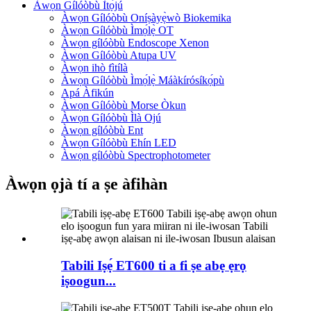
Àwọn Gílóòbù Ìtọ́jú
Àwọn Gílóòbù Oníṣàyẹ̀wò Biokemika
Àwọn Gílóòbù Ìmọ́lẹ̀ OT
Àwọn gílóòbù Endoscope Xenon
Àwọn Gílóòbù Atupa UV
Àwọn ihò fìtílà
Àwọn Gílóòbù Ìmọ́lẹ̀ Máàkírósíkọ́pù
Apá Àfikún
Àwọn Gílóòbù Morse Òkun
Àwọn Gílóòbù Ìlà Ojú
Àwọn gílóòbù Ent
Àwọn Gílóòbù Ehín LED
Àwọn gílóòbù Spectrophotometer
Àwọn ọjà tí a ṣe àfihàn
Tabili Iṣẹ́ ET600 ti a fi ṣe abẹ ẹrọ
iṣoogun...