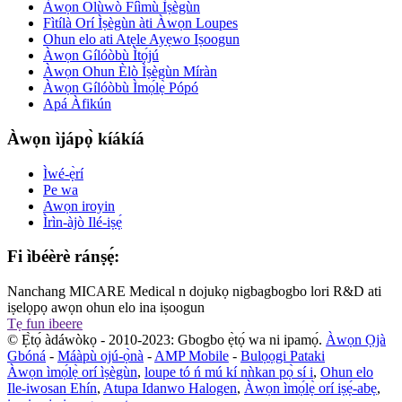
Àwọn Olùwò Fíìmù Ìṣègùn
Fìtílà Orí Ìṣègùn àti Àwọn Loupes
Ohun elo ati Atẹle Ayẹwo Iṣoogun
Àwọn Gílóòbù Ìtọ́jú
Àwọn Ohun Èlò Ìṣègùn Míràn
Àwọn Gílóòbù Ìmọ́lẹ̀ Pópó
Apá Àfikún
Àwọn ìjápọ̀ kíákíá
Ìwé-ẹ̀rí
Pe wa
Awọn iroyin
Ìrìn-àjò Ilé-iṣẹ́
Fi ìbéèrè ránṣẹ́:
Nanchang MICARE Medical n dojukọ nigbagbogbo lori R&D ati
iṣelọpọ awọn ohun elo ina iṣoogun
Tẹ fun ibeere
© Ẹ̀tọ́ àdáwòkọ - 2010-2023: Gbogbo ẹ̀tọ́ wa ni ipamọ́.
Àwọn Ọjà
Gbóná
-
Máàpù ojú-ọ̀nà
-
AMP Mobile
-
Bulọọgi Pataki
Àwọn ìmọ́lẹ̀ orí ìṣègùn
,
loupe tó ń mú kí nǹkan pọ̀ sí i
,
Ohun elo
Ile-iwosan Ehín
,
Atupa Idanwo Halogen
,
Àwọn ìmọ́lẹ̀ orí iṣẹ́-abẹ
,