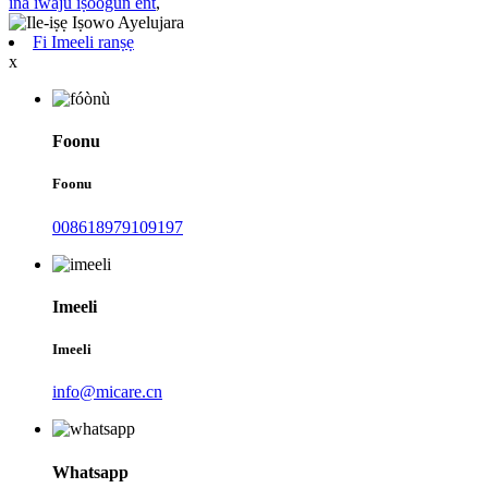
ina iwaju iṣoogun ent
,
Fi Imeeli ranṣẹ
x
Foonu
Foonu
008618979109197
Imeeli
Imeeli
info@micare.cn
Whatsapp