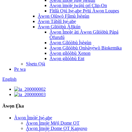
Àwọn ìmọ́lẹ̀ ìṣiṣẹ́ ìṣègùn
Àwọn ìmọ́lẹ̀ iwájú orí Clip-On
Fìtílà Ojú Iṣẹ́-abẹ Pẹ̀lú Àwọn Loupes
Àwọn Olùwò Fíìmù Ìṣègùn
Àwọn Tábìlì Iṣẹ́-abẹ
Àwọn Gílóòbù Àfikún
Àwọn Ìmọ́lẹ̀ àti Àwọn Gílóòbù Pápá
Òfurufú
Àwọn Gílóòbù Ìṣègùn
Àwọn Gílóòbù Oníṣàyẹ̀wò Biokemika
Àwọn gílóòbù Xenon
Àwọn gílóòbù Ent
Ṣíṣeto Ọjà
Pe wa
English
Àwọn Ẹ̀ka
Àwọn Ìmọ́lẹ̀ Iṣẹ́-abẹ
Àwọn Ìmọ́lẹ̀ Méjì Dome OT
Àwọn Ìmọ́lẹ̀ Dome OT Kanṣoṣo