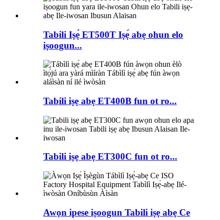
Tabili Iṣẹ́ ET500T Iṣẹ́ abẹ ohun elo
iṣoogun...
Tabili iṣẹ abẹ ET400B fun ot ro...
Tabili iṣẹ abẹ ET300C fun ot ro...
Awọn ipese iṣoogun Tabili iṣẹ abẹ Ce