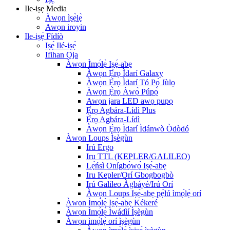
Ile-iṣẹ Media
Àwọn ìṣẹ̀lẹ̀
Awọn iroyin
Ile-iṣẹ́ Fídíò
Iṣẹ́ Ilé-iṣẹ́
Ifihan Ọja
Àwọn Ìmọ́lẹ̀ Iṣẹ́-abẹ
Àwọn Ẹ̀rọ Ìdarí Galaxy
Àwọn Ẹ̀rọ Ìdarí Tó Pọ̀ Jùlọ
Àwọn Ẹ̀rọ Àwọ̀ Púpọ̀
Awọn jara LED awọ pupọ
Ẹ̀rọ Agbára-Lídì Plus
Ẹ̀rọ Agbára-Lídì
Àwọn Ẹ̀rọ Ìdarí Ìdánwò Òdòdó
Àwọn Loups Ìṣègùn
Irú Ergo
Iru TTL (KEPLER/GALILEO)
Lẹ́ńsì Onígbọ̀wọ́ Iṣẹ́-abẹ
Iru Kepler/Orí Gbogbogbò
Irú Galileo Àgbáyé/Irú Orí
Àwọn Loups Iṣẹ́-abẹ pẹ̀lú ìmọ́lẹ̀ orí
Àwọn Ìmọ́lẹ̀ Iṣẹ́-abẹ Kékeré
Àwọn Ìmọ́lẹ̀ Ìwádìí Ìṣègùn
Àwọn ìmọ́lẹ̀ orí ìṣègùn