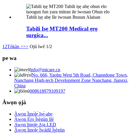
Tabili Isẹ MT200 Medical ẹrọ
surgica...
1
2
Tókàn >
>>
Ojú ìwé 1/2
pe wa
info@micare.cn
No. 666, Yaohu West 5th Road, Changdong Town,
Nanchang High-tech Development Zone Nanchang, Jiangxi,
China
008618979109197
Àwọn ọjà
Àwọn Ìmọ́lẹ̀ Iṣẹ́-abẹ
Àwọn Ẹ̀rọ Ìṣègùn Ilé
Awọn Imọlẹ Aja LED
Àwọn Ìmọ́lẹ̀ Ìwádìí Ìṣègùn