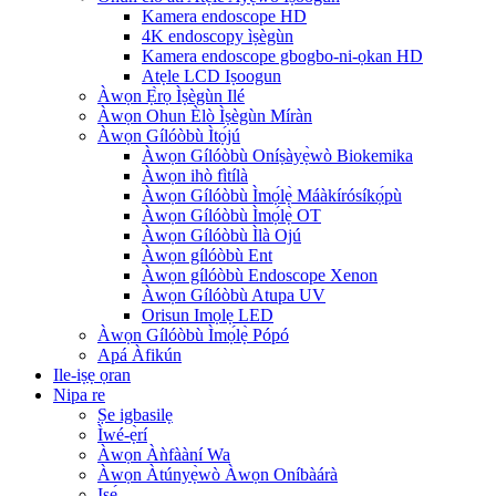
Kamera endoscope HD
4K endoscopy ìṣègùn
Kamera endoscope gbogbo-ni-ọkan HD
Atẹle LCD Iṣoogun
Àwọn Ẹ̀rọ Ìṣègùn Ilé
Àwọn Ohun Èlò Ìṣègùn Míràn
Àwọn Gílóòbù Ìtọ́jú
Àwọn Gílóòbù Oníṣàyẹ̀wò Biokemika
Àwọn ihò fìtílà
Àwọn Gílóòbù Ìmọ́lẹ̀ Máàkírósíkọ́pù
Àwọn Gílóòbù Ìmọ́lẹ̀ OT
Àwọn Gílóòbù Ìlà Ojú
Àwọn gílóòbù Ent
Àwọn gílóòbù Endoscope Xenon
Àwọn Gílóòbù Atupa UV
Orisun Imọlẹ LED
Àwọn Gílóòbù Ìmọ́lẹ̀ Pópó
Apá Àfikún
Ile-iṣẹ ọran
Nipa re
Ṣe igbasilẹ
Ìwé-ẹ̀rí
Àwọn Àǹfààní Wa
Àwọn Àtúnyẹ̀wò Àwọn Oníbàárà
Iṣẹ́