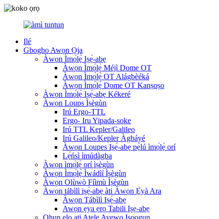
Ilé
Gbogbo Awọn Ọja
Àwọn Ìmọ́lẹ̀ Iṣẹ́-abẹ
Àwọn Ìmọ́lẹ̀ Méjì Dome OT
Àwọn Ìmọ́lẹ̀ OT Alágbèéká
Àwọn Ìmọ́lẹ̀ Dome OT Kanṣoṣo
Àwọn Ìmọ́lẹ̀ Iṣẹ́-abẹ Kékeré
Àwọn Loups Ìṣègùn
Irú Ergo-TTL
Ergo- Iru Yipada-soke
Irú TTL Kepler/Galileo
Irú Galileo/Kepler Àgbáyé
Àwọn Loupes Iṣẹ́-abẹ pẹ̀lú ìmọ́lẹ̀ orí
Lẹ́ńsì ìmúdàgba
Àwọn ìmọ́lẹ̀ orí ìṣègùn
Àwọn Ìmọ́lẹ̀ Ìwádìí Ìṣègùn
Àwọn Olùwò Fíìmù Ìṣègùn
Àwọn tábìlì iṣẹ́-abẹ àti Àwọn Ẹ̀yà Ara
Àwọn Tábìlì Iṣẹ́-abẹ
Awọn ẹya ẹrọ Tabili Iṣẹ-abẹ
Ohun elo ati Atẹle Ayẹwo Iṣoogun