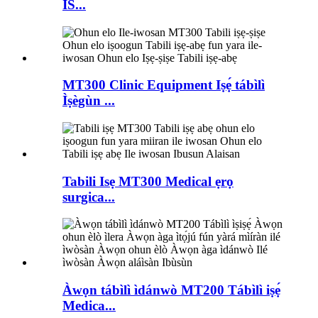
IS...
MT300 Clinic Equipment Iṣẹ́ tábìlì
Ìṣègùn ...
Tabili Isẹ MT300 Medical ẹrọ
surgica...
Àwọn tábìlì ìdánwò MT200 Tábìlì iṣẹ́
Medica...