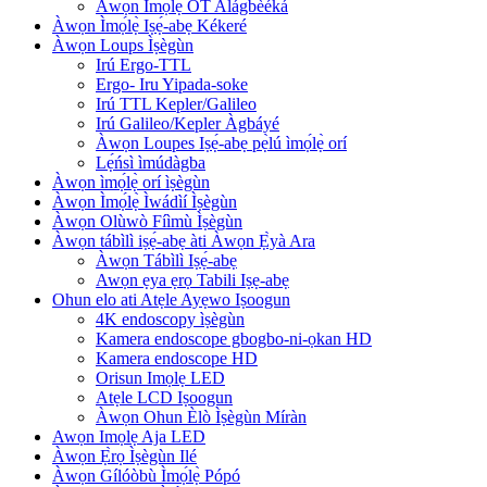
Àwọn Ìmọ́lẹ̀ OT Alágbèéká
Àwọn Ìmọ́lẹ̀ Iṣẹ́-abẹ Kékeré
Àwọn Loups Ìṣègùn
Irú Ergo-TTL
Ergo- Iru Yipada-soke
Irú TTL Kepler/Galileo
Irú Galileo/Kepler Àgbáyé
Àwọn Loupes Iṣẹ́-abẹ pẹ̀lú ìmọ́lẹ̀ orí
Lẹ́ńsì ìmúdàgba
Àwọn ìmọ́lẹ̀ orí ìṣègùn
Àwọn Ìmọ́lẹ̀ Ìwádìí Ìṣègùn
Àwọn Olùwò Fíìmù Ìṣègùn
Àwọn tábìlì iṣẹ́-abẹ àti Àwọn Ẹ̀yà Ara
Àwọn Tábìlì Iṣẹ́-abẹ
Awọn ẹya ẹrọ Tabili Iṣẹ-abẹ
Ohun elo ati Atẹle Ayẹwo Iṣoogun
4K endoscopy ìṣègùn
Kamera endoscope gbogbo-ni-ọkan HD
Kamera endoscope HD
Orisun Imọlẹ LED
Atẹle LCD Iṣoogun
Àwọn Ohun Èlò Ìṣègùn Míràn
Awọn Imọlẹ Aja LED
Àwọn Ẹ̀rọ Ìṣègùn Ilé
Àwọn Gílóòbù Ìmọ́lẹ̀ Pópó